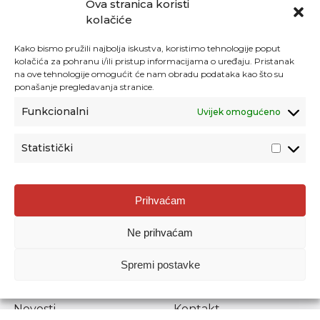
Ova stranica koristi
kolačiće
Kako bismo pružili najbolja iskustva, koristimo tehnologije poput
kolačića za pohranu i/ili pristup informacijama o uređaju. Pristanak
na ove tehnologije omogućit će nam obradu podataka kao što su
ponašanje pregledavanja stranice.
Funkcionalni
Uvijek omogućeno
Statistički
Agencija za odgoj i obrazovanje
Prihvaćam
Donje Svetice 38, 10000 Zagreb
Ne prihvaćam
MATIČNI BROJ:
1778129
OIB:
72193628411
Spremi postavke
Prenošenje sadržaja dopušteno je uz navođenje izvora.
Novosti
Kontakt