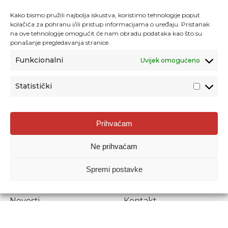
Kako bismo pružili najbolja iskustva, koristimo tehnologije poput
kolačića za pohranu i/ili pristup informacijama o uređaju. Pristanak
na ove tehnologije omogućit će nam obradu podataka kao što su
ponašanje pregledavanja stranice.
Funkcionalni
Uvijek omogućeno
Statistički
Agencija za odgoj i obrazovanje
Prihvaćam
Donje Svetice 38, 10000 Zagreb
Ne prihvaćam
MATIČNI BROJ:
1778129
OIB:
72193628411
Spremi postavke
Prenošenje sadržaja dopušteno je uz navođenje izvora.
Novosti
Kontakt
Stručni ispiti
Pristup informacijama
Propisi i dokumenti
Zaštita osobnih