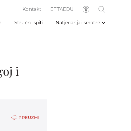
Kontakt
ETTAEDU
e
Stručni ispiti
Natjecanja i smotre
oj i
PREUZMI