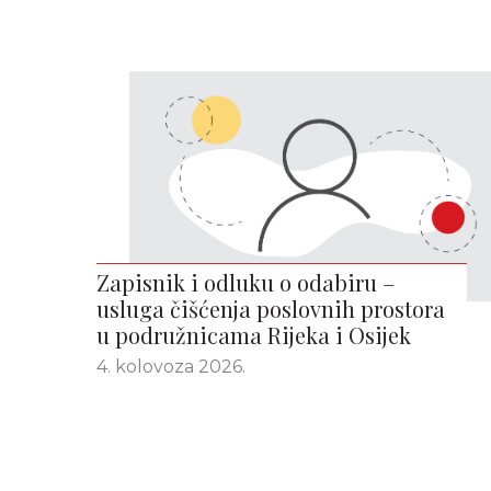
Zapisnik i odluku o odabiru –
usluga čišćenja poslovnih prostora
u podružnicama Rijeka i Osijek
4. kolovoza 2026.