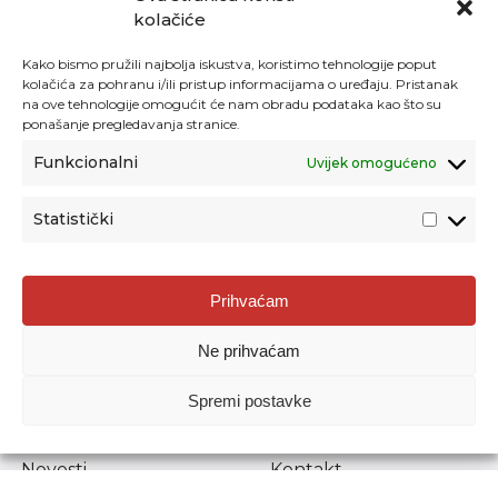
kolačiće
Kako bismo pružili najbolja iskustva, koristimo tehnologije poput
kolačića za pohranu i/ili pristup informacijama o uređaju. Pristanak
na ove tehnologije omogućit će nam obradu podataka kao što su
ponašanje pregledavanja stranice.
Funkcionalni
Uvijek omogućeno
Statistički
Agencija za odgoj i obrazovanje
Prihvaćam
Donje Svetice 38, 10000 Zagreb
Ne prihvaćam
MATIČNI BROJ:
1778129
OIB:
72193628411
Spremi postavke
Prenošenje sadržaja dopušteno je uz navođenje izvora.
Novosti
Kontakt
Stručni ispiti
Pristup informacijama