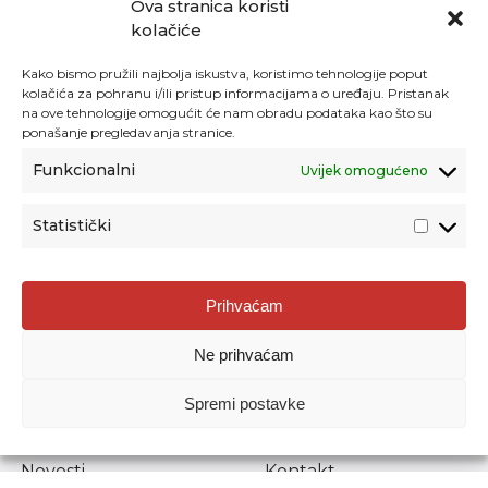
Ova stranica koristi
kolačiće
Kako bismo pružili najbolja iskustva, koristimo tehnologije poput
kolačića za pohranu i/ili pristup informacijama o uređaju. Pristanak
na ove tehnologije omogućit će nam obradu podataka kao što su
ponašanje pregledavanja stranice.
Funkcionalni
Uvijek omogućeno
Statistički
Agencija za odgoj i obrazovanje
Prihvaćam
Donje Svetice 38, 10000 Zagreb
Ne prihvaćam
MATIČNI BROJ:
1778129
OIB:
72193628411
Spremi postavke
Prenošenje sadržaja dopušteno je uz navođenje izvora.
Novosti
Kontakt