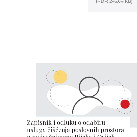
(PDF: 245,64 KB)
Zapisnik i odluku o odabiru –
usluga čišćenja poslovnih prostora
u podružnicama Rijeka i Osijek