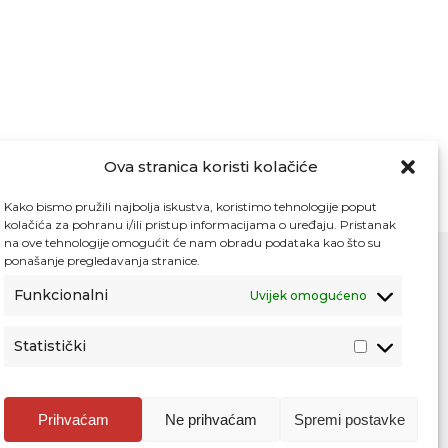
Ova stranica koristi kolačiće
Kako bismo pružili najbolja iskustva, koristimo tehnologije poput
kolačića za pohranu i/ili pristup informacijama o uređaju. Pristanak
na ove tehnologije omogućit će nam obradu podataka kao što su
ponašanje pregledavanja stranice.
Funkcionalni
Uvijek omogućeno
Kontakt
Pristup informacijama
Statistički
Zaštita osobnih podataka
Povjerljiva osoba za unutarnje prijavljivanje
nepravilnosti
Prihvaćam
Ne prihvaćam
Spremi postavke
Etički povjerenik Agencije za odgoj i