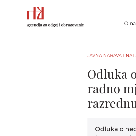
O n
Agencija za odgoj i obrazovanje
JAVNA NABAVA I NAT
Odluka o
radno mj
razrednu
Odluka o ne