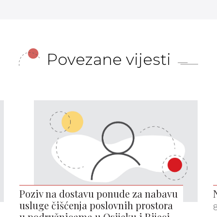
Povezane vijesti
Poziv na dostavu ponude za nabavu
usluge čišćenja poslovnih prostora
8
u podružnicama u Osijeku i Rijeci