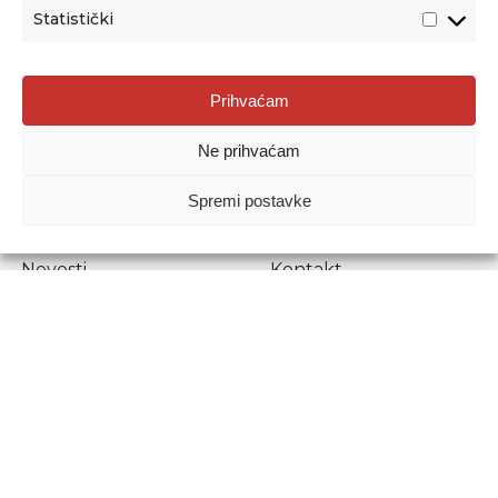
Statistički
Agencija za odgoj i obrazovanje
Prihvaćam
Donje Svetice 38, 10000 Zagreb
Ne prihvaćam
MATIČNI BROJ:
1778129
OIB:
72193628411
Spremi postavke
Prenošenje sadržaja dopušteno je uz navođenje izvora.
Novosti
Kontakt
Stručni ispiti
Pristup informacijama
Propisi i dokumenti
Zaštita osobnih
podataka
Povjerljiva osoba za
unutarnje prijavljivanje
nepravilnosti
Etički povjerenik
Agencije za odgoj i
obrazovanje