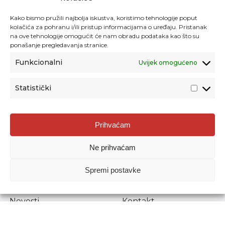
Kako bismo pružili najbolja iskustva, koristimo tehnologije poput
kolačića za pohranu i/ili pristup informacijama o uređaju. Pristanak
na ove tehnologije omogućit će nam obradu podataka kao što su
ponašanje pregledavanja stranice.
Funkcionalni
Uvijek omogućeno
Statistički
Agencija za odgoj i obrazovanje
Prihvaćam
Donje Svetice 38, 10000 Zagreb
Ne prihvaćam
MATIČNI BROJ:
1778129
OIB:
72193628411
Spremi postavke
Prenošenje sadržaja dopušteno je uz navođenje izvora.
Novosti
Kontakt
Stručni ispiti
Pristup informacijama