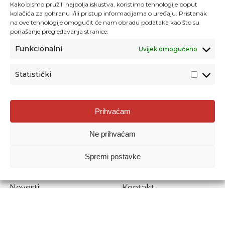
Kako bismo pružili najbolja iskustva, koristimo tehnologije poput
kolačića za pohranu i/ili pristup informacijama o uređaju. Pristanak
na ove tehnologije omogućit će nam obradu podataka kao što su
ponašanje pregledavanja stranice.
Funkcionalni
Uvijek omogućeno
Statistički
Agencija za odgoj i obrazovanje
Prihvaćam
Donje Svetice 38, 10000 Zagreb
Ne prihvaćam
MATIČNI BROJ:
1778129
OIB:
72193628411
Spremi postavke
Prenošenje sadržaja dopušteno je uz navođenje izvora.
Novosti
Kontakt
Stručni ispiti
Pristup informacijama
Propisi i dokumenti
Zaštita osobnih
podataka