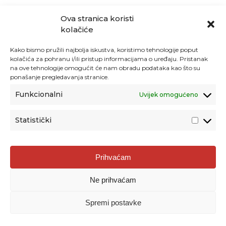
Ova stranica koristi
kolačiće
Kako bismo pružili najbolja iskustva, koristimo tehnologije poput
kolačića za pohranu i/ili pristup informacijama o uređaju. Pristanak
na ove tehnologije omogućit će nam obradu podataka kao što su
ponašanje pregledavanja stranice.
Funkcionalni
Uvijek omogućeno
Statistički
Agencija za odgoj i obrazovanje
Prihvaćam
Donje Svetice 38, 10000 Zagreb
Ne prihvaćam
MATIČNI BROJ:
1778129
OIB:
72193628411
Spremi postavke
Prenošenje sadržaja dopušteno je uz navođenje izvora.