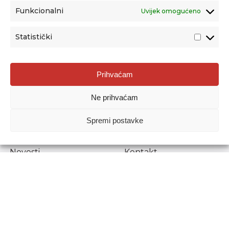
Funkcionalni
Uvijek omogućeno
Statistički
Agencija za odgoj i obrazovanje
Prihvaćam
Donje Svetice 38, 10000 Zagreb
Ne prihvaćam
MATIČNI BROJ:
1778129
OIB:
72193628411
Spremi postavke
Prenošenje sadržaja dopušteno je uz navođenje izvora.
Novosti
Kontakt
Stručni ispiti
Pristup informacijama
Propisi i dokumenti
Zaštita osobnih
podataka
Povjerljiva osoba za
unutarnje prijavljivanje
nepravilnosti