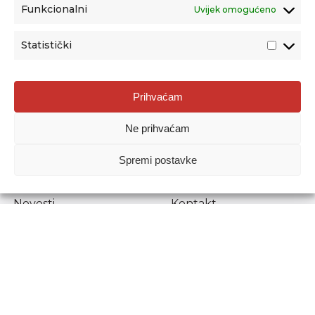
Funkcionalni
Uvijek omogućeno
Statistički
Agencija za odgoj i obrazovanje
Prihvaćam
Donje Svetice 38, 10000 Zagreb
Ne prihvaćam
MATIČNI BROJ:
1778129
OIB:
72193628411
Spremi postavke
Prenošenje sadržaja dopušteno je uz navođenje izvora.
Novosti
Kontakt
Stručni ispiti
Pristup informacijama
Propisi i dokumenti
Zaštita osobnih
podataka
Povjerljiva osoba za
unutarnje prijavljivanje
nepravilnosti
Etički povjerenik