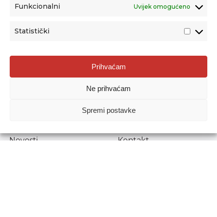
Funkcionalni
Uvijek omogućeno
Statistički
Agencija za odgoj i obrazovanje
Prihvaćam
Donje Svetice 38, 10000 Zagreb
Ne prihvaćam
MATIČNI BROJ:
1778129
OIB:
72193628411
Spremi postavke
Prenošenje sadržaja dopušteno je uz navođenje izvora.
Novosti
Kontakt
Stručni ispiti
Pristup informacijama
Propisi i dokumenti
Zaštita osobnih
podataka
Povjerljiva osoba za
unutarnje prijavljivanje
nepravilnosti
Etički povjerenik