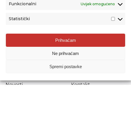
Funkcionalni
Uvijek omogućeno
Statistički
Agencija za odgoj i obrazovanje
Prihvaćam
Donje Svetice 38, 10000 Zagreb
Ne prihvaćam
MATIČNI BROJ:
1778129
OIB:
72193628411
Spremi postavke
Prenošenje sadržaja dopušteno je uz navođenje izvora.
Novosti
Kontakt
Stručni ispiti
Pristup informacijama
Propisi i dokumenti
Zaštita osobnih
podataka
Povjerljiva osoba za
unutarnje prijavljivanje
nepravilnosti
Etički povjerenik