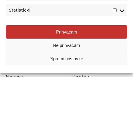
Statistički
Agencija za odgoj i obrazovanje
Prihvaćam
Donje Svetice 38, 10000 Zagreb
Ne prihvaćam
MATIČNI BROJ:
1778129
OIB:
72193628411
Spremi postavke
Prenošenje sadržaja dopušteno je uz navođenje izvora.
Novosti
Kontakt
Stručni ispiti
Pristup informacijama
Propisi i dokumenti
Zaštita osobnih
podataka
Povjerljiva osoba za
unutarnje prijavljivanje
nepravilnosti
Etički povjerenik
Agencije za odgoj i