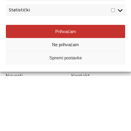
Statistički
Agencija za odgoj i obrazovanje
Prihvaćam
Donje Svetice 38, 10000 Zagreb
Ne prihvaćam
MATIČNI BROJ:
1778129
OIB:
72193628411
Spremi postavke
Prenošenje sadržaja dopušteno je uz navođenje izvora.
Novosti
Kontakt
Stručni ispiti
Pristup informacijama
Propisi i dokumenti
Zaštita osobnih
podataka
Povjerljiva osoba za
unutarnje prijavljivanje
nepravilnosti
Etički povjerenik
Agencije za odgoj i