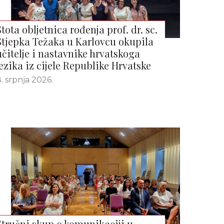
Stota obljetnica rođenja prof. dr. sc.
Stjepka Težaka u Karlovcu okupila
učitelje i nastavnike hrvatskoga
jezika iz cijele Republike Hrvatske
. srpnja 2026.
Stručni skup o komunikaciji u