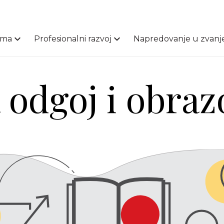
ama
Profesionalni razvoj
Napredovanje u zvanj
 odgoj i obraz