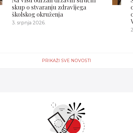
skup o stvaranju zdravijega
školskog okruženja
3. srpnja 2026.
2
PRIKAŽI SVE NOVOSTI