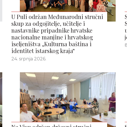
U Puli održan Međunarodni stručni
skup za odgojitelje, učitelje i
nastavnike pripadnike hrvatske
nacionalne manjine i hrvatskog
iseljeništva „Kulturna baština i
8
identitet istarskog kraja“
24. srpnja 2026.
Na Visu održan državni stručni